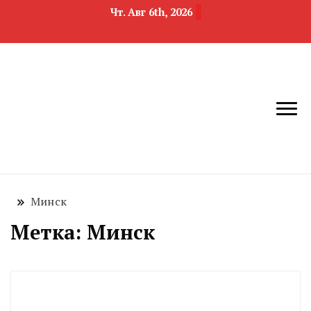
Чт. Авг 6th, 2026
новости
Челябинск и
девелопмента,
Челябинская
строительства и
область
недвижимости
Минск
Метка:
Минск