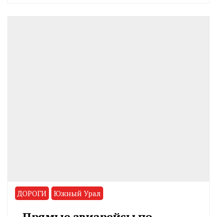
CHELINDUSTRY
ДОРОГИ
Южный Урал
Прямые авиарейсы по