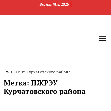
Вс. Авг 9th, 2026
новости
Челябинск и
девелопмента,
Челябинская
строительства и
область
недвижимости
ПЖРЭУ Курчатовского района
Метка:
ПЖРЭУ
Курчатовского района