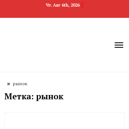
Чт. Авг 6th, 2026
новости
Челябинск и
девелопмента,
Челябинская
строительства и
область
недвижимости
рынок
Метка:
рынок