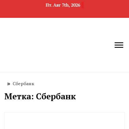
Пт. Авг 7th, 2026
новости
Челябинск и
девелопмента,
Челябинская
строительства и
область
недвижимости
Сбербанк
Метка:
Сбербанк