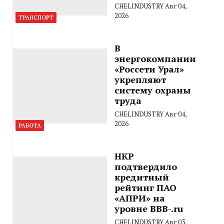
CHELINDUSTRY
Авг 04,
2026
ТРАНСПОРТ
В
энергокомпании
«Россети Урал»
укрепляют
систему охраны
труда
CHELINDUSTRY
Авг 04,
2026
РАБОТА
НКР
подтвердило
кредитный
рейтинг ПАО
«АПРИ» на
уровне BBB-.ru
CHELINDUSTRY
Авг 03,