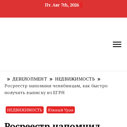
Пт. Авг 7th, 2026
новости
Челябинск и
девелопмента,
Челябинская
строительства и
область
недвижимости
ДЕВЕЛОПМЕНТ
НЕДВИЖИМОСТЬ
Росреестр напомнил челябинцам, как быстро
получить выписку из ЕГРН
НЕДВИЖИМОСТЬ
Южный Урал
Росреестр напомнил