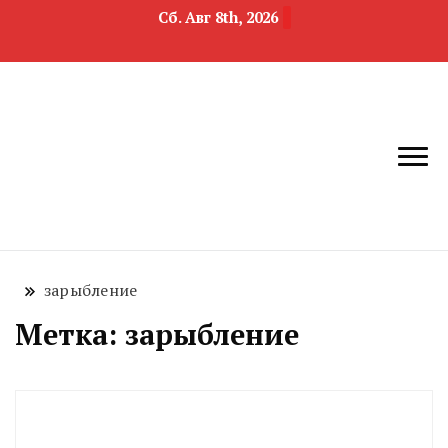
Сб. Авг 8th, 2026
новости
Челябинск и
девелопмента,
Челябинская
строительства и
область
недвижимости
зарыбление
Метка:
зарыбление