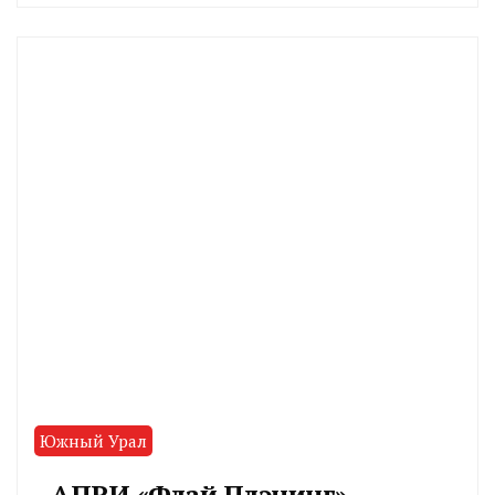
CHELINDUSTRY
Южный Урал
АПРИ «Флай Плэнинг»