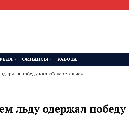
мента, строительства и недвижимости
 Челябинская область
РЕДА
ФИНАНСЫ
РАБОТА
 одержал победу над «Северсталью»
ем льду одержал победу