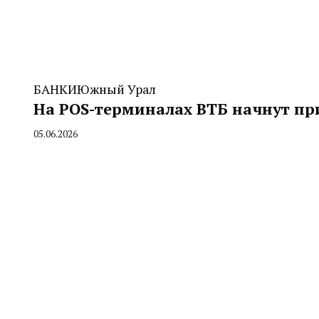
БАНКИ
Южный Урал
На POS-терминалах ВТБ начнут п
05.06.2026
By
CHELINDUSTRY