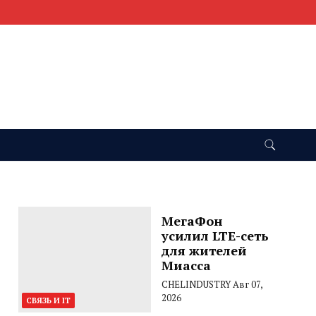
МегаФон
усилил LTE-сеть
для жителей
Миасса
CHELINDUSTRY
Авг 07,
2026
СВЯЗЬ И IT