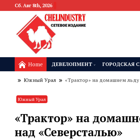
Сб. Авг 8th, 2026
новости девелоп
Челябинск и
Home
ДЕВЕЛОПМЕНТ
ГОРОДСКАЯ С
Южный Урал
«Трактор» на домашнем льду
Южный Урал
«Трактор» на домашн
над «Северсталью»