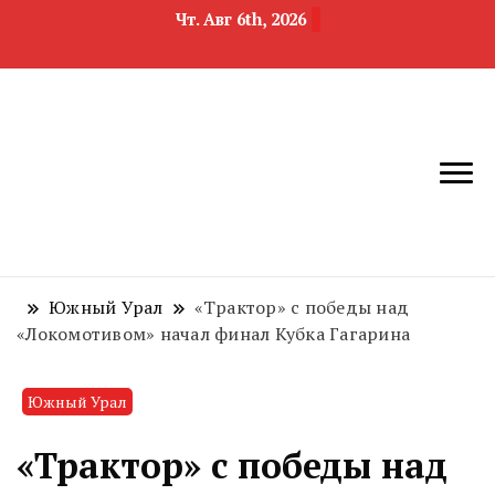
Чт. Авг 6th, 2026
новости
Челябинск и
девелопмента,
Челябинская
строительства и
область
недвижимости
Южный Урал
«Трактор» с победы над
«Локомотивом» начал финал Кубка Гагарина
Южный Урал
«Трактор» с победы над