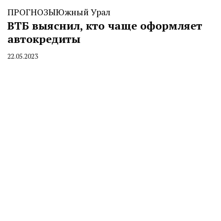
ПРОГНОЗЫ
Южный Урал
ВТБ выяснил, кто чаще оформляет
автокредиты
22.05.2023
By
CHELINDUSTRY