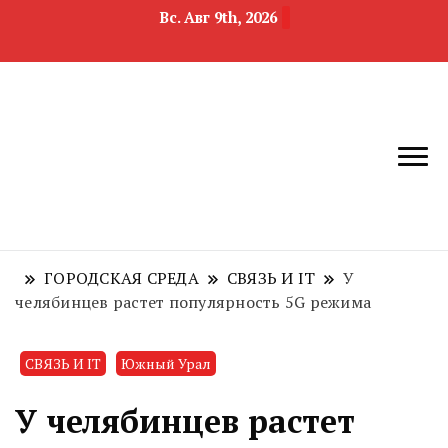
Вс. Авг 9th, 2026
новости
Челябинск и
девелопмента,
Челябинская
строительства и
область
недвижимости
ГОРОДСКАЯ СРЕДА
СВЯЗЬ И IT
У
челябинцев растет популярность 5G режима
СВЯЗЬ И IT
Южный Урал
У челябинцев растет