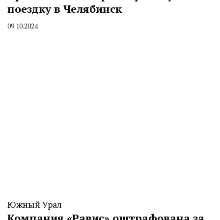
поездку в Челябинск
09.10.2024
By
CHELINDUSTRY
Южный Урал
Компания «Равис» оштрафована за