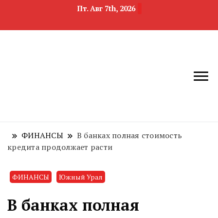
Пт. Авг 7th, 2026
новости
Челябинск и
девелопмента,
Челябинская
строительства и
область
недвижимости
ФИНАНСЫ
В банках полная стоимость
кредита продолжает расти
ФИНАНСЫ
Южный Урал
В банках полная