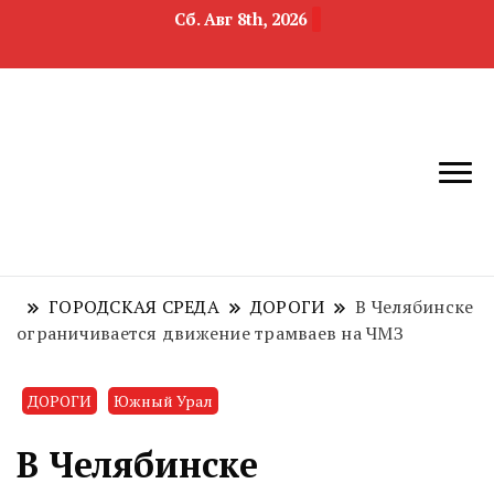
Сб. Авг 8th, 2026
новости
Челябинск и
девелопмента,
Челябинская
строительства и
область
недвижимости
ГОРОДСКАЯ СРЕДА
ДОРОГИ
В Челябинске
ограничивается движение трамваев на ЧМЗ
ДОРОГИ
Южный Урал
В Челябинске