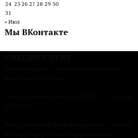
24
25
26
27
28
29
30
31
« Июл
Мы ВКонтакте
CHELINDUSTRY
Сетевое издание «Экономический вестник
Челябинской области»
Регистрационный номер ЭЛ № ФС 77 — 77896 от
03.03.2020 г.
Регистрирующий орган: Федеральная служба по
надзору в сфере связи, информационных