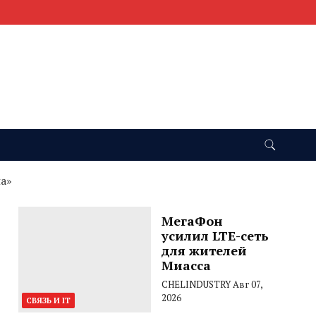
на»
МегаФон
усилил LTE-сеть
для жителей
Миасса
CHELINDUSTRY
Авг 07,
2026
СВЯЗЬ И IT