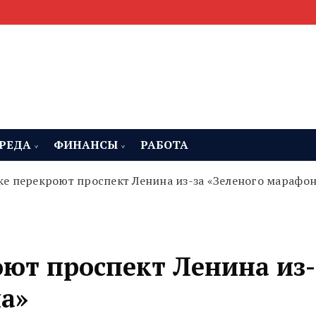
мента, строительства и недвижимости
 Челябинская область
РЕДА
ФИНАНСЫ
РАБОТА
ке перекроют проспект Ленина из-за «Зеленого марафо
оют проспект Ленина из-
а»