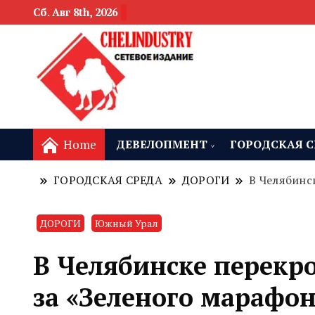
Сб. Авг 8th, 2026
новости девелоп
Челябинск и
Home
ДЕВЕЛОПМЕНТ
ГОРОДСКАЯ С
ГОРОДСКАЯ СРЕДА
ДОРОГИ
В Челябинс
ДОРОГИ
Южный Урал
В Челябинске перекр
за «Зеленого марафон