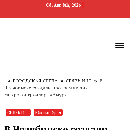
Сб. Авг 8th, 2026
новости
Челябинск и
девелопмента,
Челябинская
строительства и
область
недвижимости
ГОРОДСКАЯ СРЕДА
СВЯЗЬ И IT
В
Челябинске создали программу для
микроконтроллера «Амур»
СВЯЗЬ И IT
Южный Урал
В Челябинске создали