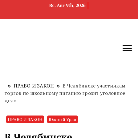
Вс. Авг 9th, 2026
новости
Челябинск и
девелопмента,
Челябинская
строительства и
область
недвижимости
ПРАВО И ЗАКОН
В Челябинске участникам
торгов по школьному питанию грозит уголовное
дело
ПРАВО И ЗАКОН
Южный Урал
В Челябинске