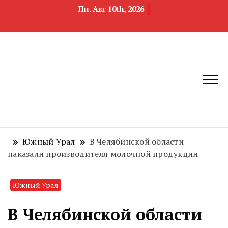
Пн. Авг 10th, 2026
новости
Челябинск и
девелопмента,
Челябинская
строительства и
область
недвижимости
Южный Урал
В Челябинской области
наказали производителя молочной продукции
Южный Урал
В Челябинской области