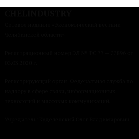
CHELINDUSTRY
Сетевое издание «Экономический вестник
Челябинской области»
Регистрационный номер ЭЛ № ФС 77 — 77896 от
03.03.2020 г.
Регистрирующий орган: Федеральная служба по
надзору в сфере связи, информационных
технологий и массовых коммуникаций.
Учредитель: Куделенский Олег Владимирович.