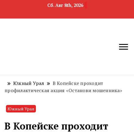
Сб. Авг 8th, 2026
новости
Челябинск и
девелопмента,
Челябинская
строительства и
область
недвижимости
Южный Урал
В Копейске проходит
профилактическая акция «Останови мошенника»
Южный Урал
В Копейске проходит