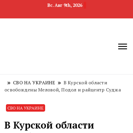
Вс. Авг 9th, 2026
новости
Челябинск и
девелопмента,
Челябинская
строительства и
область
недвижимости
СВО НА УКРАИНЕ
В Курской области
освобождены Меловой, Подол и райцентр Суджа
СВО НА УКРАИНЕ
В Курской области