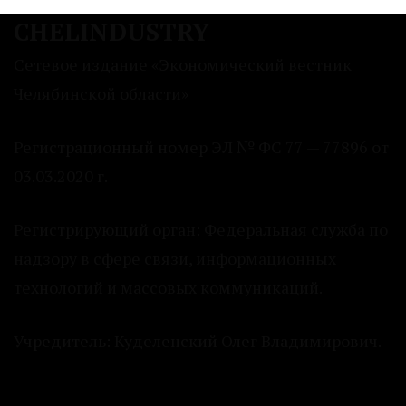
CHELINDUSTRY
Сетевое издание «Экономический вестник
Челябинской области»
Регистрационный номер ЭЛ № ФС 77 — 77896 от
03.03.2020 г.
Регистрирующий орган: Федеральная служба по
надзору в сфере связи, информационных
технологий и массовых коммуникаций.
Учредитель: Куделенский Олег Владимирович.