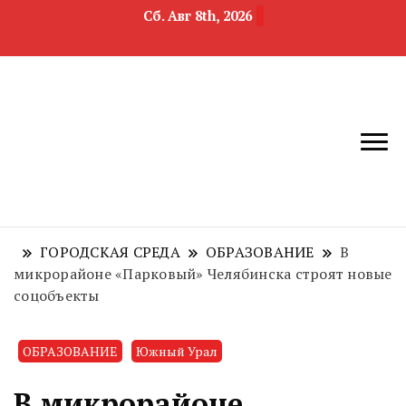
Сб. Авг 8th, 2026
новости
Челябинск и
девелопмента,
Челябинская
строительства и
область
недвижимости
ГОРОДСКАЯ СРЕДА
ОБРАЗОВАНИЕ
В
микрорайоне «Парковый» Челябинска строят новые
соцобъекты
ОБРАЗОВАНИЕ
Южный Урал
В микрорайоне