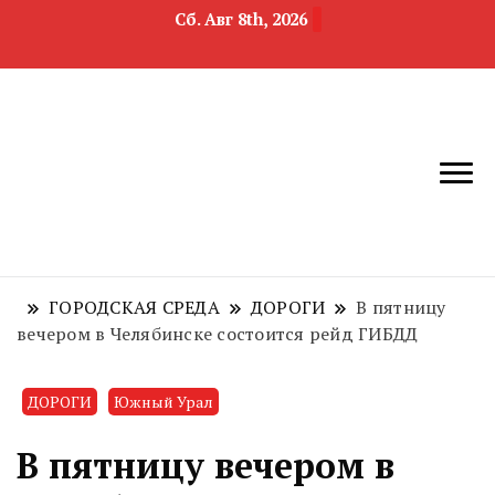
Сб. Авг 8th, 2026
новости
Челябинск и
девелопмента,
Челябинская
строительства и
область
недвижимости
ГОРОДСКАЯ СРЕДА
ДОРОГИ
В пятницу
вечером в Челябинске состоится рейд ГИБДД
ДОРОГИ
Южный Урал
В пятницу вечером в