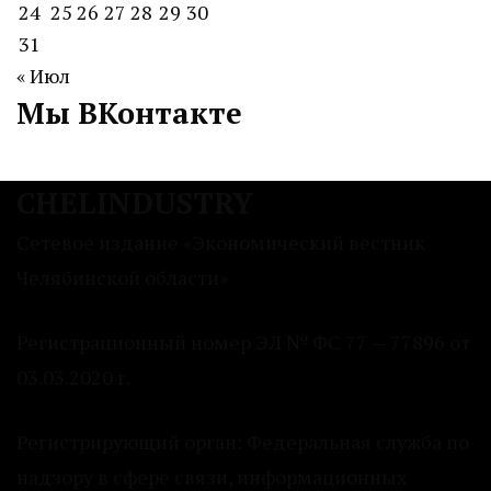
24
25
26
27
28
29
30
31
« Июл
Мы ВКонтакте
CHELINDUSTRY
Сетевое издание «Экономический вестник
Челябинской области»
Регистрационный номер ЭЛ № ФС 77 — 77896 от
03.03.2020 г.
Регистрирующий орган: Федеральная служба по
надзору в сфере связи, информационных