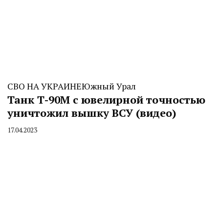
СВО НА УКРАИНЕ
Южный Урал
Танк Т-90М с ювелирной точностью
уничтожил вышку ВСУ (видео)
17.04.2023
By
CHELINDUSTRY