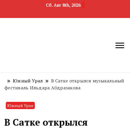
Сб. Авг 8th, 2026
новости
Челябинск и
девелопмента,
Челябинская
строительства и
область
недвижимости
Южный Урал
В Сатке открылся музыкальный
фестиваль Ильдара Абдразакова
Южный Урал
В Сатке открылся