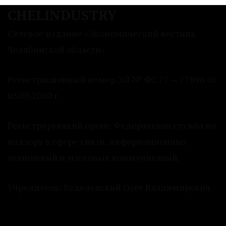
CHELINDUSTRY
Сетевое издание «Экономический вестник
Челябинской области»
Регистрационный номер ЭЛ № ФС 77 — 77896 от
03.03.2020 г.
Регистрирующий орган: Федеральная служба по
надзору в сфере связи, информационных
технологий и массовых коммуникаций.
Учредитель: Куделенский Олег Владимирович.