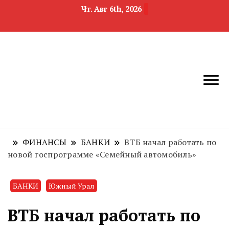
Чт. Авг 6th, 2026
новости
Челябинск и
девелопмента,
Челябинская
строительства и
область
недвижимости
ФИНАНСЫ
БАНКИ
ВТБ начал работать по
новой госпрограмме «Семейный автомобиль»
БАНКИ
Южный Урал
ВТБ начал работать по