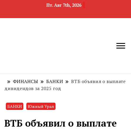
Пт. Авг 7th, 2026
новости
Челябинск и
девелопмента,
Челябинская
строительства и
область
недвижимости
ФИНАНСЫ
БАНКИ
ВТБ объявил о выплате
дивидендов за 2025 год
БАНКИ
Южный Урал
ВТБ объявил о выплате