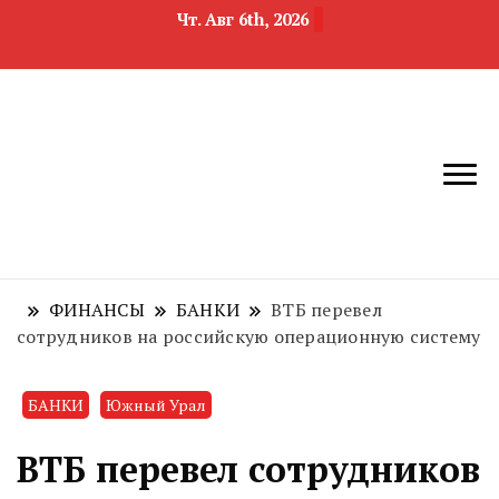
Чт. Авг 6th, 2026
новости
Челябинск и
девелопмента,
Челябинская
строительства и
область
недвижимости
ФИНАНСЫ
БАНКИ
ВТБ перевел
сотрудников на российскую операционную систему
БАНКИ
Южный Урал
ВТБ перевел сотрудников