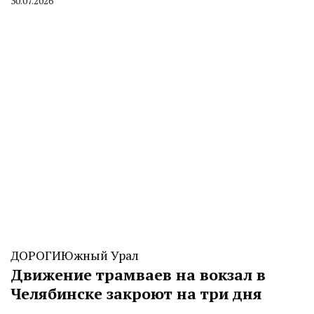
30.07.2026
By
CHELINDUSTRY
ДОРОГИ
Южный Урал
Движение трамваев на вокзал в
Челябинске закроют на три дня