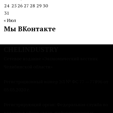
24
25
26
27
28
29
30
31
« Июл
Мы ВКонтакте
CHELINDUSTRY
Сетевое издание «Экономический вестник
Челябинской области»
Регистрационный номер ЭЛ № ФС 77 — 77896 от
03.03.2020 г.
Регистрирующий орган: Федеральная служба по
надзору в сфере связи, информационных