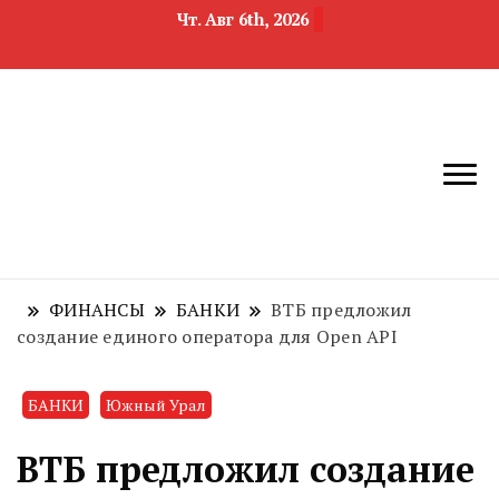
Чт. Авг 6th, 2026
новости
Челябинск и
девелопмента,
Челябинская
строительства и
область
недвижимости
ФИНАНСЫ
БАНКИ
ВТБ предложил
создание единого оператора для Open API
БАНКИ
Южный Урал
ВТБ предложил создание