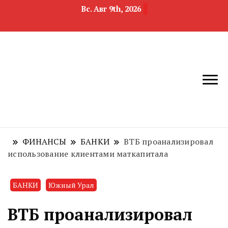
Вс. Авг 9th, 2026
новости
Челябинск и
девелопмента,
Челябинская
строительства и
область
недвижимости
ФИНАНСЫ
БАНКИ
ВТБ проанализировал
использование клиентами маткапитала
БАНКИ
Южный Урал
ВТБ проанализировал