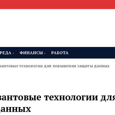
мента, строительства и недвижимости
 Челябинская область
РЕДА
ФИНАНСЫ
РАБОТА
вантовые технологии для повышения защиты данных
вантовые технологии дл
данных