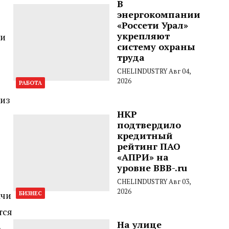
В
энергокомпании
«Россети Урал»
укрепляют
 и
систему охраны
труда
CHELINDUSTRY
Авг 04,
2026
РАБОТА
 из
НКР
подтвердило
кредитный
рейтинг ПАО
«АПРИ» на
уровне BBB-.ru
CHELINDUSTRY
Авг 03,
2026
ачи
БИЗНЕС
тся
На улице
о