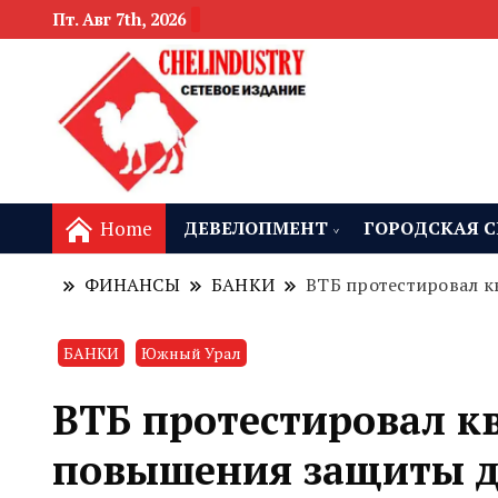
Пт. Авг 7th, 2026
новости девелоп
Челябинск и
Home
ДЕВЕЛОПМЕНТ
ГОРОДСКАЯ С
ФИНАНСЫ
БАНКИ
ВТБ протестировал к
БАНКИ
Южный Урал
ВТБ протестировал к
повышения защиты 