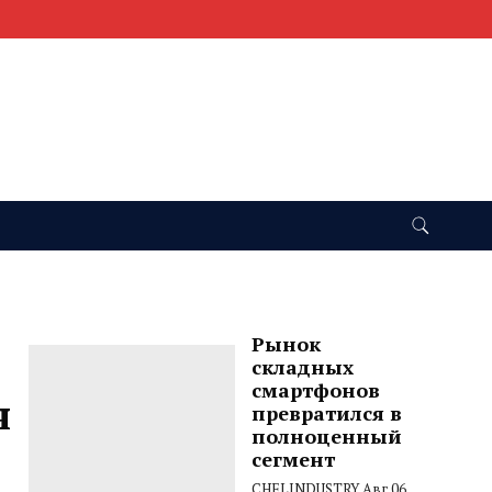
Рынок
складных
смартфонов
я
превратился в
полноценный
сегмент
CHELINDUSTRY
Авг 06,