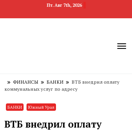
Пт. Авг 7th, 2026
новости
Челябинск и
девелопмента,
Челябинская
строительства и
область
недвижимости
ФИНАНСЫ
БАНКИ
ВТБ внедрил оплату
коммунальных услуг по адресу
БАНКИ
Южный Урал
ВТБ внедрил оплату