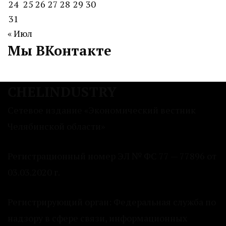
24
25
26
27
28
29
30
31
« Июл
Мы ВКонтакте
CHELINDUSTRY
Сетевое издание «Экономический вестник
Челябинской области»
Регистрационный номер ЭЛ № ФС 77 — 77896 от
03.03.2020 г.
Регистрирующий орган: Федеральная служба по
надзору в сфере связи, информационных