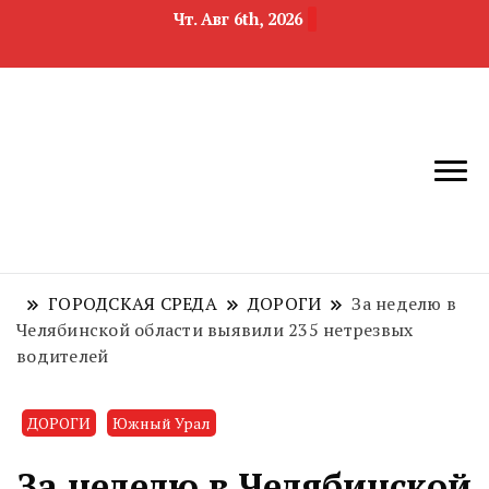
Чт. Авг 6th, 2026
новости
Челябинск и
девелопмента,
Челябинская
строительства и
область
недвижимости
ГОРОДСКАЯ СРЕДА
ДОРОГИ
За неделю в
Челябинской области выявили 235 нетрезвых
водителей
ДОРОГИ
Южный Урал
За неделю в Челябинской