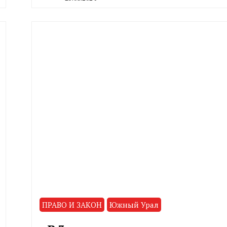
By
CHELINDUSTRY
ПРАВО И ЗАКОН
Южный Урал