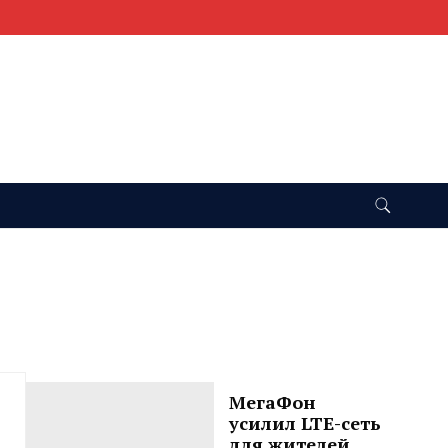
МегаФон
усилил LTE-сеть
для жителей