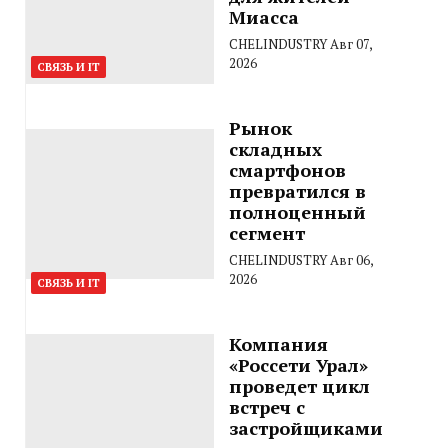
Миасса
CHELINDUSTRY
Авг 07,
2026
СВЯЗЬ И IT
Рынок
складных
смартфонов
превратился в
полноценный
сегмент
CHELINDUSTRY
Авг 06,
2026
СВЯЗЬ И IT
Компания
«Россети Урал»
проведет цикл
встреч с
застройщиками