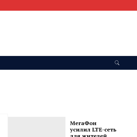
МегаФон
усилил LTE-сеть
для жителей