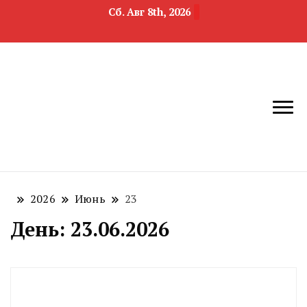
Сб. Авг 8th, 2026
новости
Челябинск и
девелопмента,
Челябинская
строительства и
область
недвижимости
2026
Июнь
23
День:
23.06.2026