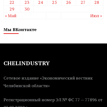
22
23
24
25
26
27
28
29
30
« Май
Июл »
Мы ВКонтакте
CHELINDUSTRY
Сетевое издание «Экономический вестник
Челябинской области»
Регистрационный номер ЭЛ № ФС 77 — 77896 от