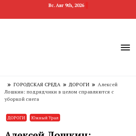
Вс. Авг 9th, 2026
новости
Челябинск и
девелопмента,
Челябинская
строительства и
область
недвижимости
ГОРОДСКАЯ СРЕДА
ДОРОГИ
Алексей
Лошкин: подрядчики в целом справляются с
уборкой снега
ДОРОГИ
Южный Урал
Алексей Лошкин: