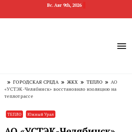
Вс. Авг 9th, 2026
новости
Челябинск и
девелопмента,
Челябинская
строительства и
область
недвижимости
ГОРОДСКАЯ СРЕДА
ЖКХ
ТЕПЛО
АО
«УСТЭК-Челябинск» восстановило изоляцию на
теплотрассе
ТЕПЛО
Южный Урал
АО «УСТЭК-Челябинск»