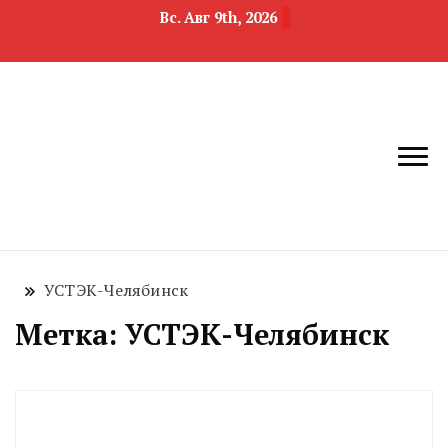
Вс. Авг 9th, 2026
новости
Челябинск и
девелопмента,
Челябинская
строительства и
область
недвижимости
УСТЭК-Челябинск
Метка:
УСТЭК-Челябинск