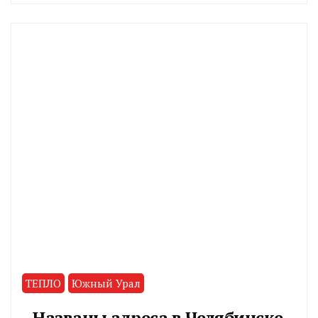
CHELINDUSTRY
ТЕПЛО
Южный Урал
Названы адреса в Челябинске,