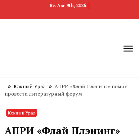
Вс. Авг 9th, 2026
новости
Челябинск и
девелопмента,
Челябинская
строительства и
область
недвижимости
Южный Урал
АПРИ «Флай Плэнинг» помог
провести литературный форум
Южный Урал
АПРИ «Флай Плэнинг»