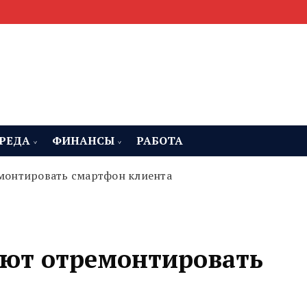
мента, строительства и недвижимости
 Челябинская область
РЕДА
ФИНАНСЫ
РАБОТА
монтировать смартфон клиента
ют отремонтировать