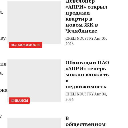
Девелопер
«АПРИ» открыл
м.
продажи
квартир в
новом ЖК в
Челябинске
азу
CHELINDUSTRY
Авг 05,
2026
НЕДВИЖИМОСТЬ
Облигации ПАО
иле
«АПРИ» теперь
а.
можно вложить
в
недвижимость
она
CHELINDUSTRY
Авг 04,
2026
ФИНАНСЫ
у
В
общественном