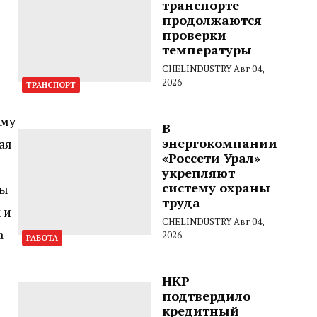
транспорте
продолжаются
проверки
температуры
CHELINDUSTRY
Авг 04,
2026
ТРАНСПОРТ
ому
В
энергокомпании
ая
«Россети Урал»
укрепляют
систему охраны
ны
труда
 и
CHELINDUSTRY
Авг 04,
а
2026
РАБОТА
НКР
подтвердило
кредитный