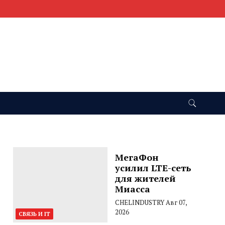
МегаФон
усилил LTE-сеть
для жителей
Миасса
CHELINDUSTRY
Авг 07,
2026
СВЯЗЬ И IT