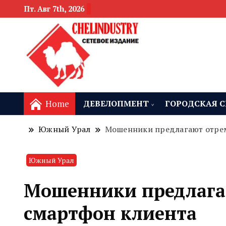
Пт. Авг 7th, 2026
новости девелоп
Челябинск и
Home
ДЕВЕЛОПМЕНТ
ГОРОДСКАЯ С
Южный Урал
Мошенники предлагают отре
Южный Урал
Мошенники предлага
смартфон клиента