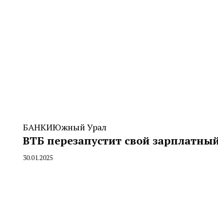
БАНКИ
Южный Урал
ВТБ перезапустит свой зарплатны
30.01.2025
By
CHELINDUSTRY