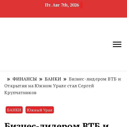
Пт. Авг 7th, 2026
новости
Челябинск и
девелопмента,
Челябинская
строительства и
область
недвижимости
ФИНАНСЫ
БАНКИ
Бизнес-лидером ВТБ и
Открытия на Южном Урале стал Сергей
Крупчатников
БАНКИ
Южный Урал
Бизнес-лидером ВТБ и