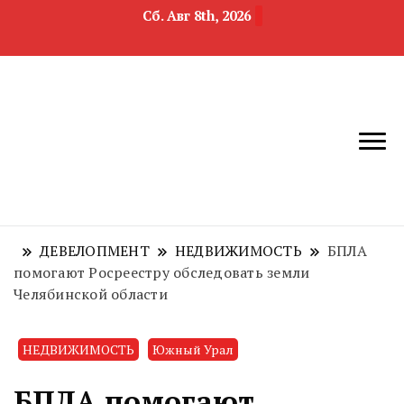
Сб. Авг 8th, 2026
новости
Челябинск и
девелопмента,
Челябинская
строительства и
область
недвижимости
ДЕВЕЛОПМЕНТ
НЕДВИЖИМОСТЬ
БПЛА
помогают Росреестру обследовать земли
Челябинской области
НЕДВИЖИМОСТЬ
Южный Урал
БПЛА помогают