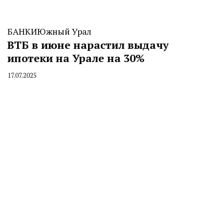
БАНКИ
Южный Урал
ВТБ в июне нарастил выдачу
ипотеки на Урале на 30%
17.07.2025
By
CHELINDUSTRY