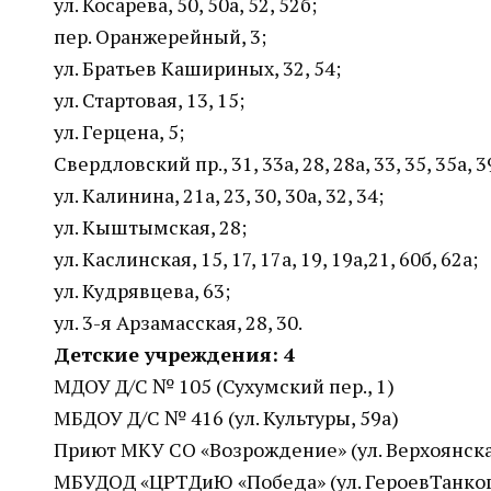
ул. Косарева, 50, 50а, 52, 52б;
пер. Оранжерейный, 3;
ул. Братьев Кашириных, 32, 54;
ул. Стартовая, 13, 15;
ул. Герцена, 5;
Свердловский пр., 31, 33а, 28, 28а, 33, 35, 35а, 39
ул. Калинина, 21а, 23, 30, 30а, 32, 34;
ул. Кыштымская, 28;
ул. Каслинская, 15, 17, 17а, 19, 19а,21, 60б, 62а;
ул. Кудрявцева, 63;
ул. 3-я Арзамасская, 28, 30.
Детские учреждения: 4
МДОУ Д/С № 105 (Сухумский пер., 1)
МБДОУ Д/С № 416 (ул. Культуры, 59а)
Приют МКУ СО «Возрождение» (ул. Верхоянская
МБУДОД «ЦРТДиЮ «Победа» (ул. ГероевТанког