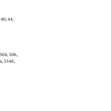
 40, 44,
304, 306,
а, 334б,