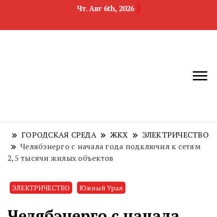
Чт. Авг 6th, 2026
новости
Челябинск и
девелопмента,
Челябинская
строительства и
область
недвижимости
ГОРОДСКАЯ СРЕДА
ЖКХ
ЭЛЕКТРИЧЕСТВО
Челябэнерго с начала года подключил к сетям
2,5 тысячи жилых объектов
ЭЛЕКТРИЧЕСТВО
Южный Урал
Челябэнерго с начала