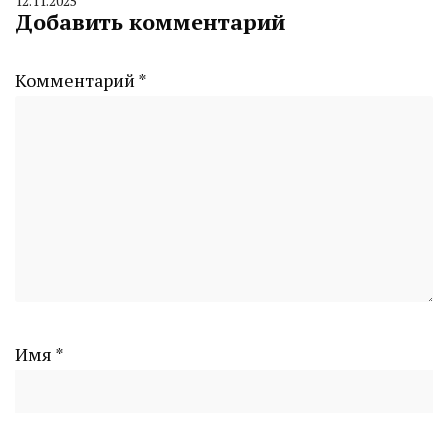
12.11.2025
By
Добавить комментарий
CHELINDUSTRY
Комментарий
*
Имя
*