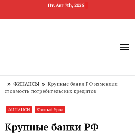
Пт. Авг 7th, 2026
новости
Челябинск и
девелопмента,
Челябинская
строительства и
область
недвижимости
ФИНАНСЫ
Крупные банки РФ изменили
стоимость потребительских кредитов
ФИНАНСЫ
Южный Урал
Крупные банки РФ