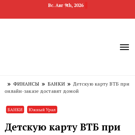
Вс. Авг 9th, 2026
новости
Челябинск и
девелопмента,
Челябинская
строительства и
область
недвижимости
ФИНАНСЫ
БАНКИ
Детскую карту ВТБ при
онлайн-заказе доставят домой
БАНКИ
Южный Урал
Детскую карту ВТБ при