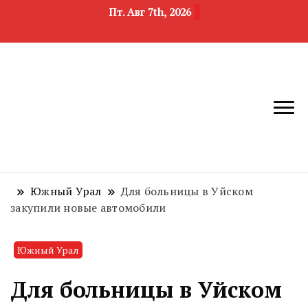
Пт. Авг 7th, 2026
новости
Челябинск и
девелопмента,
Челябинская
строительства и
область
недвижимости
Южный Урал
Для больницы в Уйском
закупили новые автомобили
Южный Урал
Для больницы в Уйском