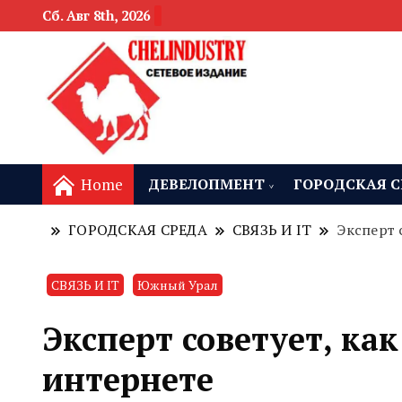
Сб. Авг 8th, 2026
новости девелоп
Челябинск и
Home
ДЕВЕЛОПМЕНТ
ГОРОДСКАЯ С
ГОРОДСКАЯ СРЕДА
СВЯЗЬ И IT
Эксперт 
СВЯЗЬ И IT
Южный Урал
Эксперт советует, ка
интернете