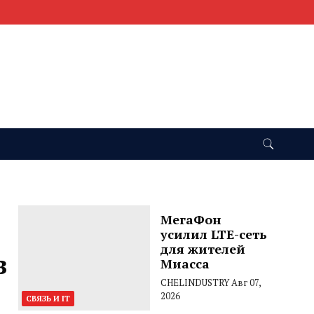
МегаФон
усилил LTE-сеть
для жителей
в
Миасса
CHELINDUSTRY
Авг 07,
2026
СВЯЗЬ И IT