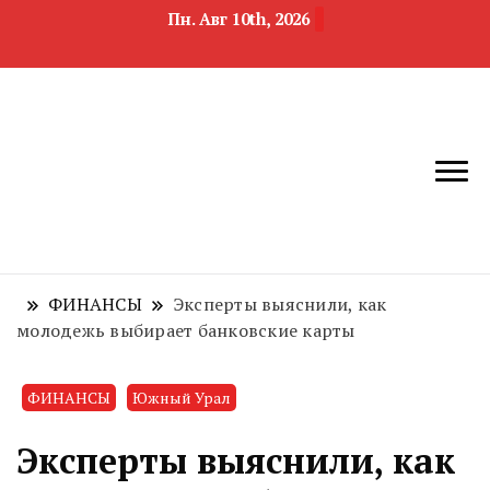
Пн. Авг 10th, 2026
новости
Челябинск и
девелопмента,
Челябинская
строительства и
область
недвижимости
ФИНАНСЫ
Эксперты выяснили, как
молодежь выбирает банковские карты
ФИНАНСЫ
Южный Урал
Эксперты выяснили, как