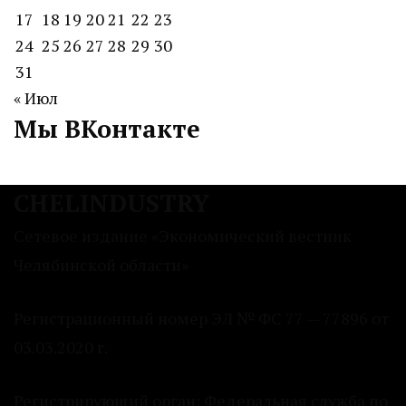
17
18
19
20
21
22
23
24
25
26
27
28
29
30
31
« Июл
Мы ВКонтакте
CHELINDUSTRY
Сетевое издание «Экономический вестник
Челябинской области»
Регистрационный номер ЭЛ № ФС 77 — 77896 от
03.03.2020 г.
Регистрирующий орган: Федеральная служба по