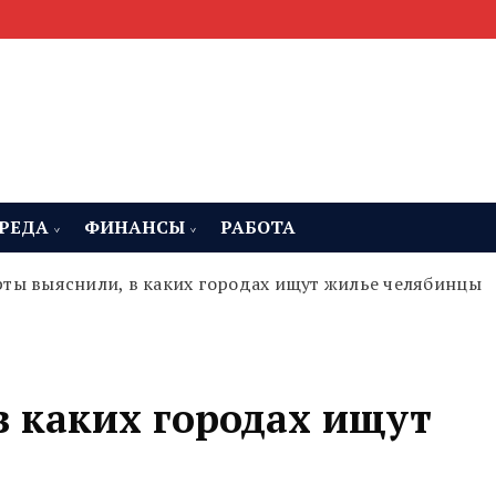
мента, строительства и недвижимости
 Челябинская область
РЕДА
ФИНАНСЫ
РАБОТА
рты выяснили, в каких городах ищут жилье челябинцы
в каких городах ищут