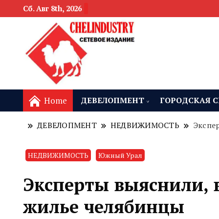
Сб. Авг 8th, 2026
новости девелоп
Челябинск и
Home
ДЕВЕЛОПМЕНТ
ГОРОДСКАЯ С
ДЕВЕЛОПМЕНТ
НЕДВИЖИМОСТЬ
Экспе
НЕДВИЖИМОСТЬ
Южный Урал
Эксперты выяснили, 
жилье челябинцы