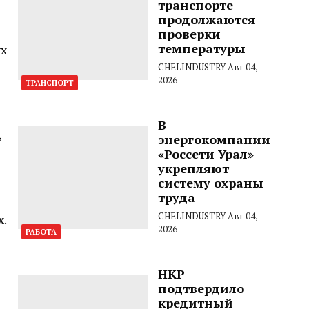
транспорте
продолжаются
проверки
температуры
ух
CHELINDUSTRY
Авг 04,
2026
ТРАНСПОРТ
В
,
энергокомпании
«Россети Урал»
укрепляют
систему охраны
труда
CHELINDUSTRY
Авг 04,
.
2026
РАБОТА
НКР
подтвердило
кредитный