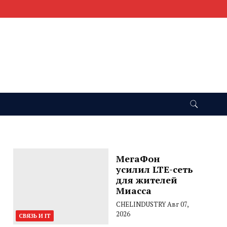
МегаФон
усилил LTE-сеть
для жителей
Миасса
CHELINDUSTRY
Авг 07,
2026
СВЯЗЬ И IT