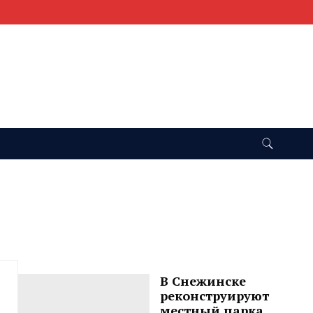
В Снежинске
реконструируют
местный парка