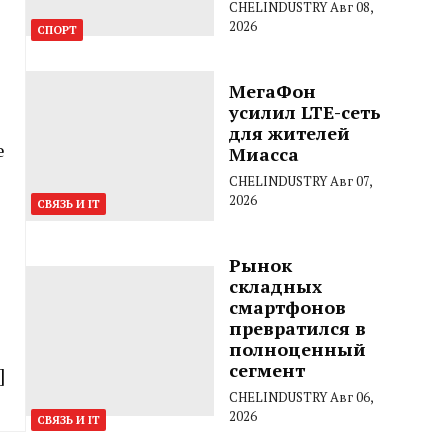
CHELINDUSTRY
Авг 08,
2026
СПОРТ
МегаФон
усилил LTE-сеть
для жителей
е
Миасса
CHELINDUSTRY
Авг 07,
2026
СВЯЗЬ И IT
Рынок
складных
смартфонов
превратился в
полноценный
сегмент
]
CHELINDUSTRY
Авг 06,
2026
СВЯЗЬ И IT