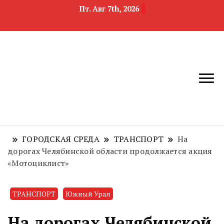
Пт. Авг 7th, 2026
новости
Челябинск и
девелопмента,
Челябинская
строительства и
область
недвижимости
ГОРОДСКАЯ СРЕДА
ТРАНСПОРТ
На
дорогах Челябинской области продолжается акция
«Мотоциклист»
ТРАНСПОРТ
Южный Урал
На дорогах Челябинской