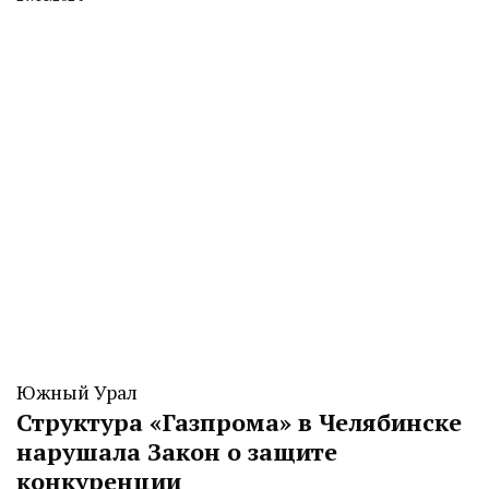
By
CHELINDUSTRY
Южный Урал
Структура «Газпрома» в Челябинске
нарушала Закон о защите
конкуренции