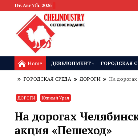
Пт. Авг 7th, 2026
новости девелоп
Челябинск и
Home
ДЕВЕЛОПМЕНТ
ГОРОДСКАЯ С
ГОРОДСКАЯ СРЕДА
ДОРОГИ
На дорогах
ДОРОГИ
Южный Урал
На дорогах Челябинск
акция «Пешеход»