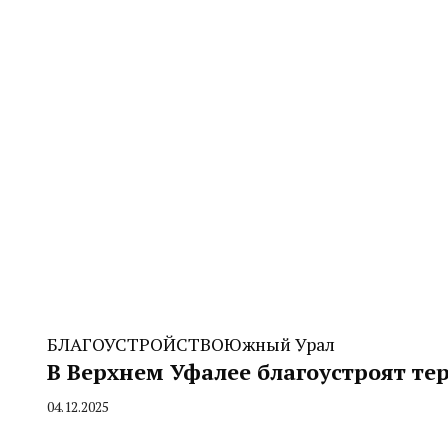
БЛАГОУСТРОЙСТВО
Южный Урал
В Верхнем Уфалее благоустроят т
04.12.2025
By
CHELINDUSTRY