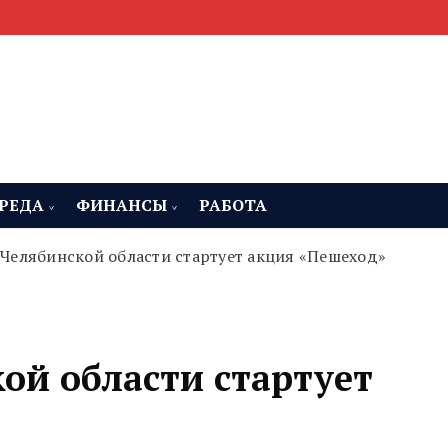
мента, строительства и недвижимости
 Челябинская область
РЕДА
ФИНАНСЫ
РАБОТА
 Челябинской области стартует акция «Пешеход»
ой области стартует