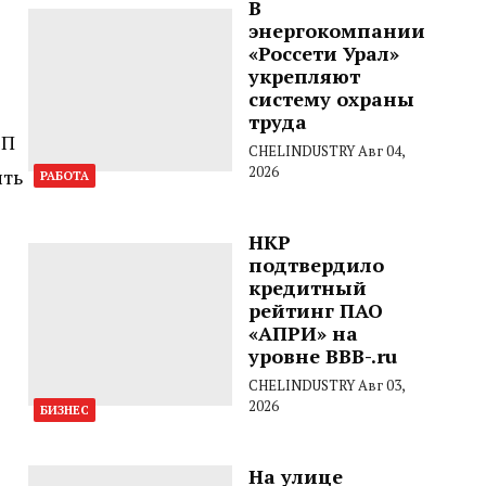
В
энергокомпании
«Россети Урал»
укрепляют
систему охраны
труда
ТП
CHELINDUSTRY
Авг 04,
2026
ить
РАБОТА
НКР
подтвердило
кредитный
рейтинг ПАО
«АПРИ» на
уровне BBB-.ru
CHELINDUSTRY
Авг 03,
2026
БИЗНЕС
На улице